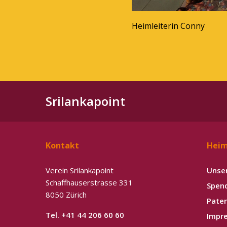
Heimleiterin Conny
Srilankapoint
Kontakt
Hei
Verein Srilankapoint
Unse
Schaffhauserstrasse 331
Spen
8050 Zürich
Pate
Tel. +41 44 206 60 60
Impr