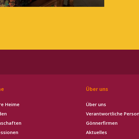
me
Über uns
re Heime
Über uns
den
Verantwortliche Perso
nschaften
Gönnerfirmen
essionen
Aktuelles